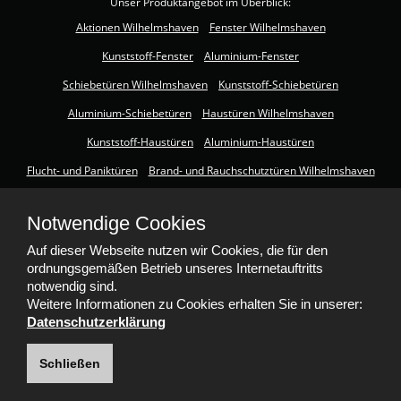
Unser Produktangebot im Überblick:
Aktionen Wilhelmshaven
Fenster Wilhelmshaven
Kunststoff-Fenster
Aluminium-Fenster
Schiebetüren Wilhelmshaven
Kunststoff-Schiebetüren
Aluminium-Schiebetüren
Haustüren Wilhelmshaven
Kunststoff-Haustüren
Aluminium-Haustüren
Flucht- und Paniktüren
Brand- und Rauchschutztüren Wilhelmshaven
Terrassenüberdachung Wilhelmshaven
Notwendige Cookies
MöbeltischlereiWilhelmshaven
RollladenWilhelmshaven
Auf dieser Webseite nutzen wir Cookies, die für den
InsektenschutzWilhelmshaven
ordnungsgemäßen Betrieb unseres Internetauftritts
notwendig sind.
Weitere Informationen zu Cookies erhalten Sie in unserer:
Datenschutzerklärung
Schließen