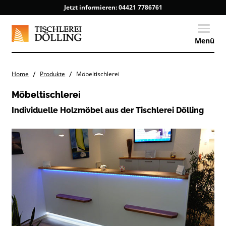
Jetzt informieren:
04421 7786761
Toggle
Menü
/
/
Home
Produkte
Möbeltischlerei
Möbeltischlerei
Individuelle Holzmöbel aus der Tischlerei Dölling